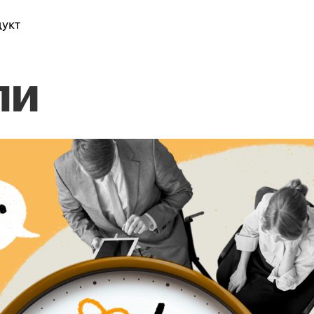
укт
ли