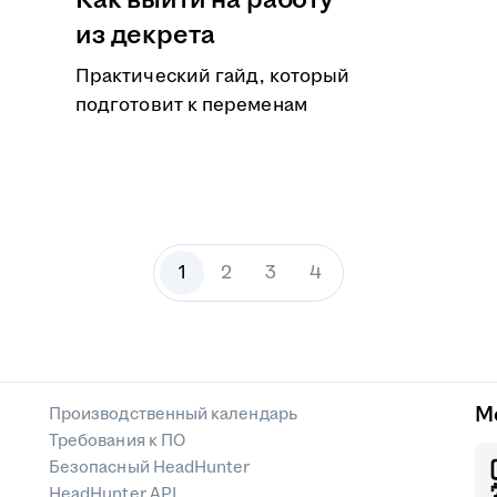
Как выйти на работу
из декрета
Практический гайд, который
подготовит к переменам
1
2
3
4
М
Производственный календарь
Требования к ПО
Безопасный HeadHunter
HeadHunter API