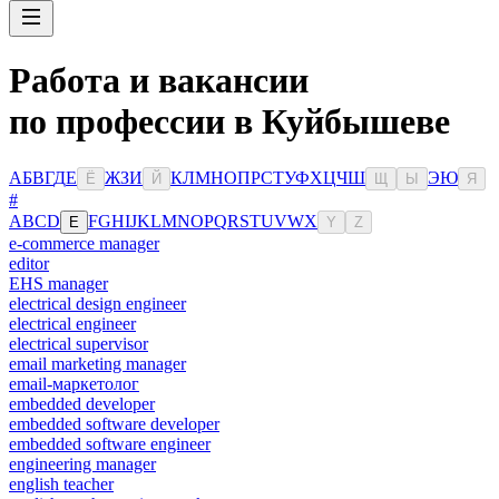
Работа и вакансии
по профессии в Куйбышеве
А
Б
В
Г
Д
Е
Ж
З
И
К
Л
М
Н
О
П
Р
С
Т
У
Ф
Х
Ц
Ч
Ш
Э
Ю
Ё
Й
Щ
Ы
Я
#
A
B
C
D
F
G
H
I
J
K
L
M
N
O
P
Q
R
S
T
U
V
W
X
E
Y
Z
e-commerce manager
editor
EHS manager
electrical design engineer
electrical engineer
electrical supervisor
email marketing manager
email-маркетолог
embedded developer
embedded software developer
embedded software engineer
engineering manager
english teacher