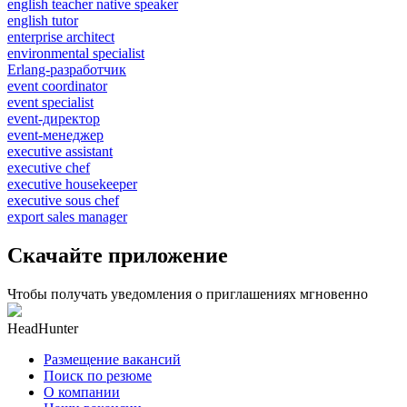
english teacher native speaker
english tutor
enterprise architect
environmental specialist
Erlang-разработчик
event coordinator
event specialist
event-директор
event-менеджер
executive assistant
executive chef
executive housekeeper
executive sous chef
export sales manager
Скачайте приложение
Чтобы получать уведомления о приглашениях мгновенно
HeadHunter
Размещение вакансий
Поиск по резюме
О компании