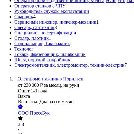
Оператор производственной линии, Кочегар/Оператор ко
Оператор станков с ЧПУ
Руководитель службы эксплуатации
Сварщик
4
Сервисный инженер, инженер-механик
1
Слесарь, сантехник
3
Специалист по сертификации
Столяр, плотник
1
Стропальщик, Такелажник
Технолог
Токарь, фрезеровщик, шлифовщик
Швея, портной, закройщик
Электромонтажник, электромонтер, техник-электрик
7
Электромонтажник в Норильск
от
230 000
₽
за месяц,
на руки
Опыт 1-3 года
Вахта
Выплаты: Два раза в месяц
ООО
ПрессБук
3.8
•