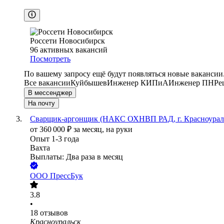
Россети Новосибирск
96
активных вакансий
Посмотреть
По вашему запросу ещё будут появляться новые вакансии
Все вакансии
Куйбышев
Инженер КИПиА
Инженер ПНР
е
В мессенджер
На почту
Сварщик-аргонщик (НАКС ОХНВП РАД, г. Красноуральс
от
360 000
₽
за месяц,
на руки
Опыт 1-3 года
Вахта
Выплаты: Два раза в месяц
ООО
ПрессБук
3.8
•
18
отзывов
Красноуральск