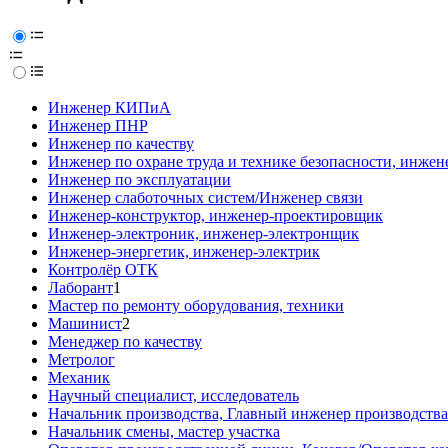
Инженер КИПиА
Инженер ПНР
Инженер по качеству
Инженер по охране труда и технике безопасности, инжен
Инженер по эксплуатации
Инженер слаботочных систем/Инженер связи
Инженер-конструктор, инженер-проектировщик
Инженер-электроник, инженер-электронщик
Инженер-энергетик, инженер-электрик
Контролёр ОТК
Лаборант
1
Мастер по ремонту оборудования, техники
Машинист
2
Менеджер по качеству
Метролог
Механик
Научный специалист, исследователь
Начальник производства, Главный инженер производства
Начальник смены, мастер участка