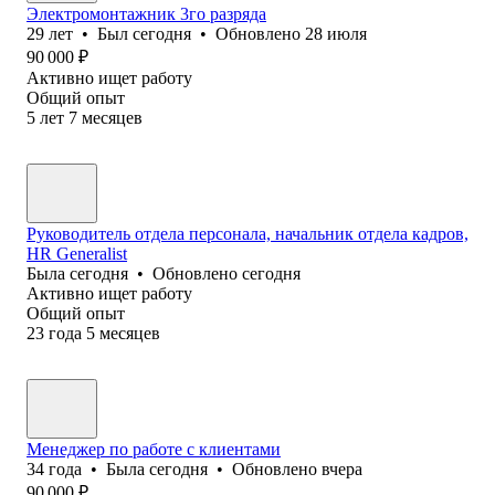
Электромонтажник 3го разряда
29
лет
•
Был
сегодня
•
Обновлено
28 июля
90 000
₽
Активно ищет работу
Общий опыт
5
лет
7
месяцев
Руководитель отдела персонала, начальник отдела кадров,
HR Generalist
Была
сегодня
•
Обновлено
сегодня
Активно ищет работу
Общий опыт
23
года
5
месяцев
Менеджер по работе с клиентами
34
года
•
Была
сегодня
•
Обновлено
вчера
90 000
₽