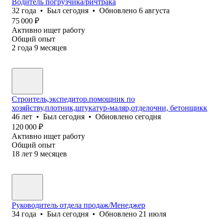
Водитель погрузчика/ричтрака
32
года
•
Был
сегодня
•
Обновлено
6 августа
75 000
₽
Активно ищет работу
Общий опыт
2
года
9
месяцев
Строитель,экспедитор.помощник по
хозяйству,плотник,штукатур-маляр,отделочни, бетонщикк
46
лет
•
Был
сегодня
•
Обновлено
сегодня
120 000
₽
Активно ищет работу
Общий опыт
18
лет
9
месяцев
Руководитель отдела продаж/Менеджер
34
года
•
Был
сегодня
•
Обновлено
21 июля