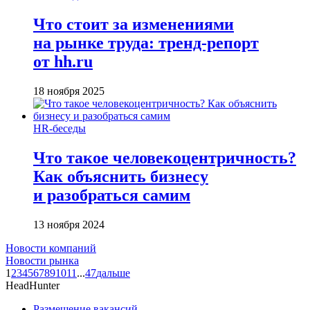
Что стоит за изменениями
на рынке труда: тренд-репорт
от hh.ru
18 ноября 2025
HR-беседы
Что такое человеко­центричность?
Как объяснить бизнесу
и разобраться самим
13 ноября 2024
Новости компаний
Новости рынка
1
2
3
4
5
6
7
8
9
10
11
...
47
дальше
HeadHunter
Размещение вакансий