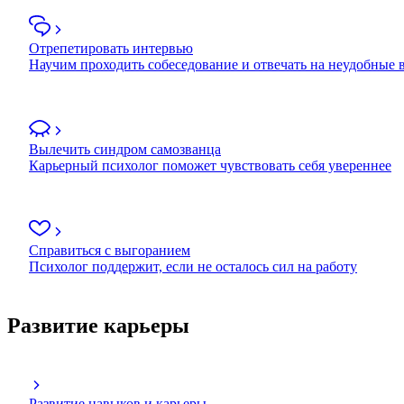
Отрепетировать интервью
Научим проходить собеседование и отвечать на неудобные
Вылечить синдром самозванца
Карьерный психолог поможет чувствовать себя увереннее
Справиться с выгоранием
Психолог поддержит, если не осталось сил на работу
Развитие карьеры
Развитие навыков и карьеры