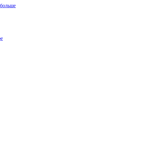
 больше
ре