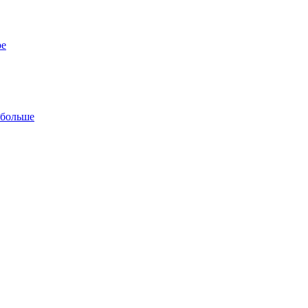
ре
 больше