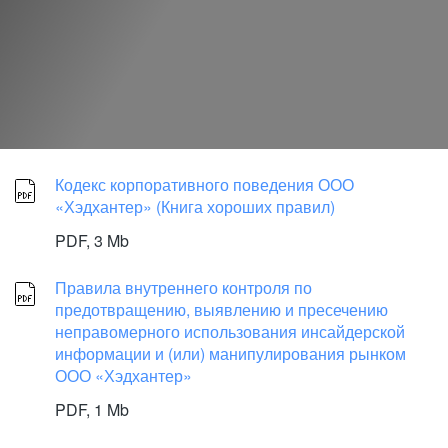
Кодекс корпоративного поведения ООО
«Хэдхантер» (Книга хороших правил)
PDF,
3 Mb
Правила внутреннего контроля по
предотвращению, выявлению и пресечению
неправомерного использования инсайдерской
информации и (или) манипулирования рынком
ООО «Хэдхантер»
PDF,
1 Mb