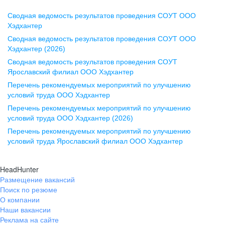
Сводная ведомость результатов проведения СОУТ ООО
Воронеж
Хэдхантер
Сводная ведомость результатов проведения СОУТ ООО
ул. Комиссаржевской, д. 10,
Хэдхантер (2026)
офис 1212
Сводная ведомость результатов проведения СОУТ
+7 473 280-05-05
Ярославский филиал ООО Хэдхантер
pr@vrn.hh.ru
Перечень рекомендуемых мероприятий по улучшению
условий труда ООО Хэдхантер
Казань
Перечень рекомендуемых мероприятий по улучшению
ул. Спартаковская, д. 2А, этаж 3,
условий труда ООО Хэдхантер (2026)
помещение 15
Перечень рекомендуемых мероприятий по улучшению
условий труда Ярославский филиал ООО Хэдхантер
+7 843 212-12-50
pr@kzn.hh.ru
HeadHunter
Размещение вакансий
Екатеринбург
Поиск по резюме
ул. Боевых Дружин, стр. 20,
О компании
5 этаж, офис 505, 521
Наши вакансии
Реклама на сайте
+7 343 226-79-99