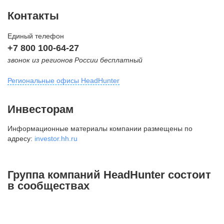
Контакты
Единый телефон
+7 800 100-64-27
звонок из регионов России бесплатный
Региональные офисы HeadHunter
Москва
Инвесторам
внутригородская территория
Информационные материалы компании размещены по
Муниципальный округ Тверской,
адресу:
investor.hh.ru
2-я Брестская ул., д. 48,
помещение 25
+7 495 974-64-27
Группа компаний HeadHunter состоит
+7 495 980-64-27
в сообществах
+7 495 134-92-24
press@hh.ru