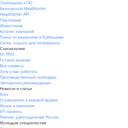
Требования к ПО
pr@ural.hh.ru
Безопасный HeadHunter
HeadHunter API
Краснодар
Партнерам
Инвесторам
ул. Янковского, д. 169, 7 этаж,
Каталог компаний
706 каб.
Поиск по вакансиям в Куйбышеве
+7 861 205-55-57
Сетка: соцсеть для нетворкинга
pr@krd.hh.ru
Соискателям
hh PRO
Готовое резюме
Владивосток
Все сервисы
пер. Ланинский д. 4, офис 3.4
Хочу у вас работать
Производственный календарь
+7 423 202-33-28
Экспертная рекомендация
pr@dv.hh.ru
Новости и статьи
Блог
Новосибирск
О компаниях в игровой форме
Жизнь в компании
ул. Большевистская, д. 35,
ИТ-проекты
помещение 21
Рейтинг работодателей России
+7 383 207-94-64
Молодым специалистам