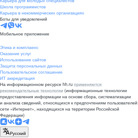
Карьера для молодых специалистов
pr@nsk.hh.ru
Школа программистов
Карьера в некоммерческих организациях
Минск
Боты для уведомлений
пр-т Дзержинского, д. 57,
10 этаж, помещение 45-1
Мобильное приложение
+375 (17)
336-03-02
Этика и комплаенс
pr@rabota.by
Оказание услуг
Использование сайтов
Алматы
Защита персональных данных
Пользовательское соглашение
пр. Абая, д. 151, БЦ Алатау,
ИТ аккредитация
12 этаж, офис 1209
На информационном ресурсе hh.ru
применяются
+7 727 232-13-13
рекомендательные технологии
(информационные технологии
pr@headhunter.com.kz
предоставления информации на основе сбора, систематизации
и анализа сведений, относящихся к предпочтениям пользователей
сети «Интернет», находящихся на территории Российской
Федерации)
Русский