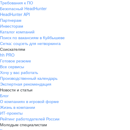
Требования к ПО
pr@ural.hh.ru
Безопасный HeadHunter
HeadHunter API
Краснодар
Партнерам
Инвесторам
ул. Янковского, д. 169, 7 этаж,
Каталог компаний
706 каб.
Поиск по вакансиям в Куйбышеве
+7 861 205-55-57
Сетка: соцсеть для нетворкинга
pr@krd.hh.ru
Соискателям
hh PRO
Готовое резюме
Владивосток
Все сервисы
пер. Ланинский д. 4, офис 3.4
Хочу у вас работать
Производственный календарь
+7 423 202-33-28
Экспертная рекомендация
pr@dv.hh.ru
Новости и статьи
Блог
Новосибирск
О компаниях в игровой форме
Жизнь в компании
ул. Большевистская, д. 35,
ИТ-проекты
помещение 21
Рейтинг работодателей России
+7 383 207-94-64
Молодым специалистам