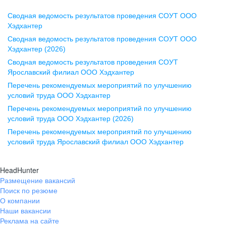
Сводная ведомость результатов проведения СОУТ ООО
Воронеж
Хэдхантер
Сводная ведомость результатов проведения СОУТ ООО
ул. Комиссаржевской, д. 10,
Хэдхантер (2026)
офис 1212
Сводная ведомость результатов проведения СОУТ
+7 473 280-05-05
Ярославский филиал ООО Хэдхантер
pr@vrn.hh.ru
Перечень рекомендуемых мероприятий по улучшению
условий труда ООО Хэдхантер
Казань
Перечень рекомендуемых мероприятий по улучшению
ул. Спартаковская, д. 2А, этаж 3,
условий труда ООО Хэдхантер (2026)
помещение 15
Перечень рекомендуемых мероприятий по улучшению
условий труда Ярославский филиал ООО Хэдхантер
+7 843 212-12-50
pr@kzn.hh.ru
HeadHunter
Размещение вакансий
Екатеринбург
Поиск по резюме
ул. Боевых Дружин, стр. 20,
О компании
5 этаж, офис 505, 521
Наши вакансии
Реклама на сайте
+7 343 226-79-99