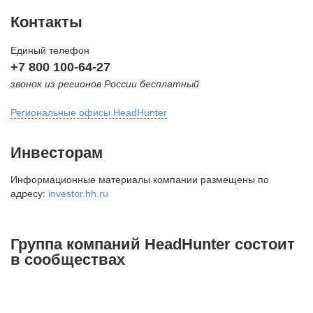
Контакты
Единый телефон
+7 800 100-64-27
звонок из регионов России бесплатный
Региональные офисы HeadHunter
Москва
Инвесторам
внутригородская территория
Информационные материалы компании размещены по
Муниципальный округ Тверской,
адресу:
investor.hh.ru
2-я Брестская ул., д. 48,
помещение 25
+7 495 974-64-27
Группа компаний HeadHunter состоит
+7 495 980-64-27
в сообществах
+7 495 134-92-24
press@hh.ru