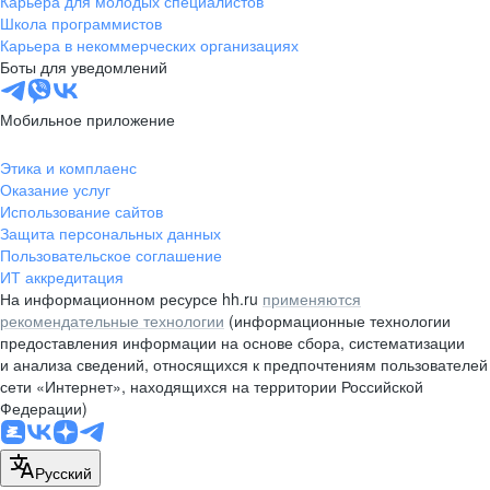
Карьера для молодых специалистов
pr@nsk.hh.ru
Школа программистов
Карьера в некоммерческих организациях
Минск
Боты для уведомлений
пр-т Дзержинского, д. 57,
10 этаж, помещение 45-1
Мобильное приложение
+375 (17)
336-03-02
Этика и комплаенс
pr@rabota.by
Оказание услуг
Использование сайтов
Алматы
Защита персональных данных
Пользовательское соглашение
пр. Абая, д. 151, БЦ Алатау,
ИТ аккредитация
12 этаж, офис 1209
На информационном ресурсе hh.ru
применяются
+7 727 232-13-13
рекомендательные технологии
(информационные технологии
pr@headhunter.com.kz
предоставления информации на основе сбора, систематизации
и анализа сведений, относящихся к предпочтениям пользователей
сети «Интернет», находящихся на территории Российской
Федерации)
Русский