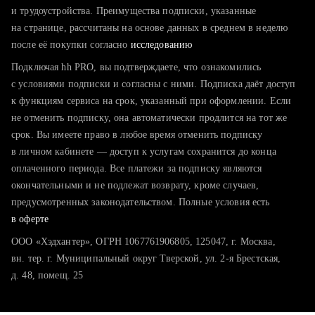
тратите много времени на поиск и вручную поднимаете
и трудоустройства. Преимущества подписки, указанные
резюме
на странице, рассчитаны на основе данных в среднем в неделю
после её покупки согласно
хотите сравнить себя с конкурентами и оценить шансы
исследованию
Подключая hh PRO, вы подтверждаете, что ознакомились
с условиями подписки и согласны с ними. Подписка даёт доступ
к функциям сервиса на срок, указанный при оформлении. Если
не отменить подписку, она автоматически продлится на тот же
срок. Вы имеете право в любое время отменить подписку
в личном кабинете — доступ к услугам сохранится до конца
оплаченного периода. Все платежи за подписку являются
окончательными и не подлежат возврату, кроме случаев,
предусмотренных законодательством. Полные условия есть
в оферте
ООО «Хэдхантер», ОГРН 1067761906805, 125047, г. Москва,
вн. тер. г. Муниципальный округ Тверской, ул. 2-я Брестская,
д. 48, помещ. 25